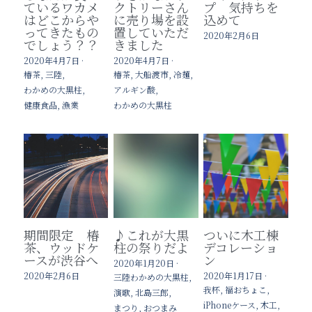
ているワカメ
クトリーさん
プ 気持ちを
はどこからや
に売り場を設
込めて
ってきたもの
置していただ
2020年2月6日
でしょう？？
きました
2020年4月7日
·
2020年4月7日
·
椿茶,
三陸,
椿茶,
大船渡市,
冷麺,
わかめの大黒柱,
アルギン酸,
健康食品,
漁業
わかめの大黒柱
期間限定 椿
♪これが大黒
ついに木工棟
茶、ウッドケ
柱の祭りだよ
デコレーショ
ースが渋谷へ
ン
2020年1月20日
·
2020年2月6日
2020年1月17日
·
三陸わかめの大黒柱,
我杯,
福おちょこ,
演歌,
北島三郎,
iPhoneケース,
木工,
まつり,
おつまみ