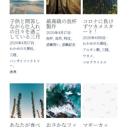
法人のお客様はこちら
子供と問答し
最高級の我杯
コロナに負け
バンザイ通信
ホテル・旅館業様
ながら仕入れ
製作
ずワカメスタ
の日々を過ご
ート！
2020年4月17日
·
している三月
商品の取扱店さん
2020年4月8日
·
我杯,
自然,
特注,
2020年4月17日
·
わかめの大黒柱,
退職祝い,
退職記念
わかめの大黒柱,
アルギン酸,
三陸,
ずんだもん三陸椿物語
三陸,
ワカメ,
バンザイファクトリ
コロナウイルス
検索
ー,
漁業
あなたが食べ
おさかなファ
マギーカッ