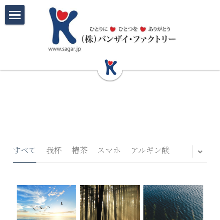
ホーム
質感精密木工部門
美味食品部門
我杯
マギーカップ
椿葉生産取り組み先
椿茶
福おちょこ
三陸アルガソルト
オンラインショップ
iPhoneウッドケース
三陸わかめの大黒柱
会社概要
すべて
我杯
椿茶
スマホ
アルギン酸
レッドカーペットプロジェクト
三陸椿物語
お問い合わせ