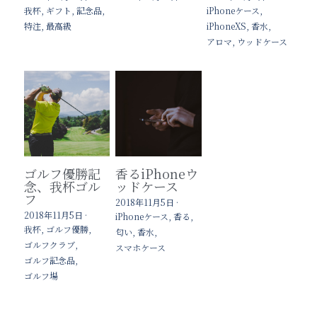
我杯,
ギフト,
記念品,
iPhoneケース,
特注,
最高級
iPhoneXS,
香水,
アロマ,
ウッドケース
ゴルフ優勝記
香るiPhoneウ
念、我杯ゴル
ッドケース
フ
2018年11月5日
·
2018年11月5日
·
iPhoneケース,
香る,
我杯,
ゴルフ優勝,
匂い,
香水,
ゴルフクラブ,
スマホケース
ゴルフ記念品,
ゴルフ場