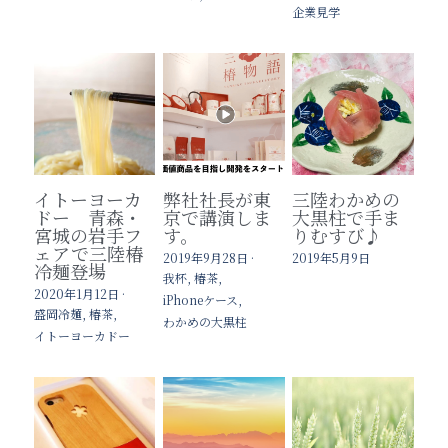
企業見学
イトーヨーカ
弊社社長が東
三陸わかめの
ドー 青森・
京で講演しま
大黒柱で手ま
宮城の岩手フ
す。
りむすび♪
ェアで三陸椿
2019年9月28日
·
2019年5月9日
冷麺登場
我杯,
椿茶,
2020年1月12日
·
iPhoneケース,
盛岡冷麺,
椿茶,
わかめの大黒柱
イトーヨーカドー