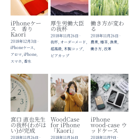
iPhoneケー
厚生労働大臣
働き方が変わ
ス 香り
の我杯
る
Kaori
2018年11月26日
·
2018年11月26日
·
2018年12月3日
·
我杯,
オーダーメード,
農業,
椿茶,
漁業,
iPhoneケース,
超高級,
木製コップ,
働き方,
改革
アロマ,
iPhone,
ビアカップ
スマホ,
香水
宮口 直也先生
WoodCase
iPhone
の我杯(わがは
for iPhone
wood-case ウ
い)が完成
「Kaori」
ッドケース
2018年11月26日
·
2018年11月16日
2018年11月9日
·