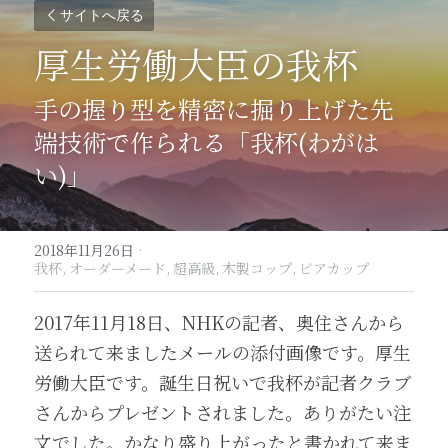
サイトへ戻る
厚生労働大臣の我杯
手の握り型を精密に掘り上げた先
端技術で作られる「我杯(わがは
い)」
2018年11月26日
·
我杯,
オーダーメード,
超高級,
木製コップ,
ビアカップ
2017年11月18日、NHKの記者、奥住さんから
送られて来ましたメールの添付画像です。厚生
労働大臣です。誕生日祝いで我杯が記者クラブ
さんからプレゼントされました。ありがたい注
文でした。かなり盛り上がったと書かれて来ま