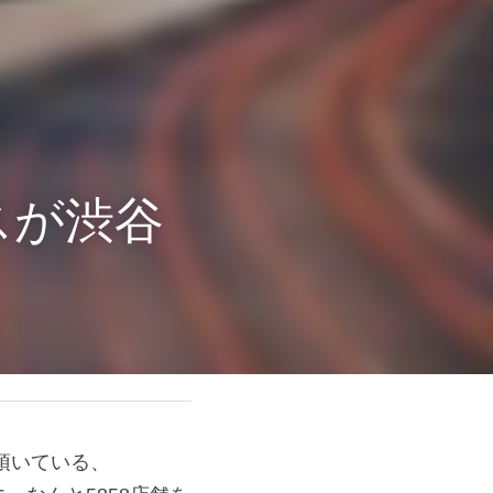
スが渋谷
ている、5858(「こ