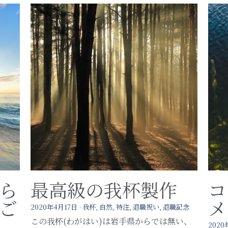
ら
最高級の我杯製作
コ
ご
メ
2020年4月17日
·
我杯,
自然,
特注,
退職祝い,
退職記念
この我杯(わがはい)は岩手県からでは無い、
2020