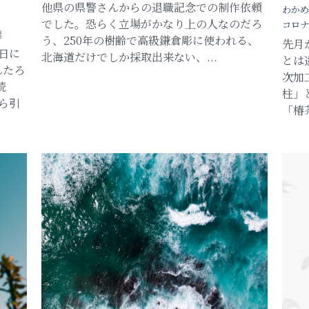
他県の県警さんからの退職記念での制作依頼
わかめ
でした。恐らく立場がかなり上の人なのだろ
コロナ
業
う、250年の樹齢で高級鎌倉彫に使われる、
先月
生日に
北海道だけでしか採取出来ない、...
とは
んたろ
次加
続
柱」
ら引
「椿