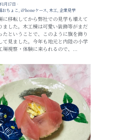
年1月17日
·
福おちょこ,
iPhoneケース,
木工,
企業見学
場に移転してから弊社での見学も増えて
りました。木工棟は可愛い装飾等がまだ
ったということで、このように旗を飾り
して見ました。今年も地元と内陸の小学
工場視察・体験に来られるので、...