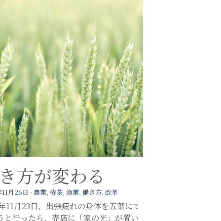
き方が変わる
年11月26日
·
農業,
椿茶,
漁業,
働き方,
改革
18年11月23日、出張疲れの身体を五葉にて
うと行ったら、売店に「家の光」が置い