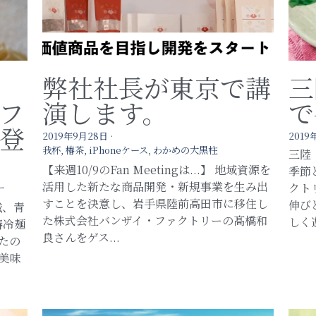
ー
弊社社長が東京で講
三
フ
演します。
で
登
2019年9月28日
·
2019
我杯,
椿茶,
iPhoneケース,
わかめの大黒柱
三陸
【来週10/9のFan Meetingは...】 地域資源を
季節
活用した新たな商品開発・新規事業を生み出
クト
ー
すことを決意し、岩手県陸前高田市に移住し
伸び
城、青
た株式会社バンザイ・ファクトリーの髙橋和
しく
椿冷麺
良さんをゲス...
たの
美味