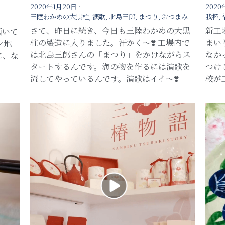
2020年1月20日
·
2020
三陸わかめの大黒柱,
演歌,
北島三郎,
まつり,
おつまみ
我杯,
さて、昨日に続き、今日も三陸わかめの大黒
新工
頂いて
柱の製造に入りました。汗かく〜❣️ 工場内で
まい
ン地
は北島三郎さんの「まつり」をかけながらス
なか
に、な
タートするんです。海の物を作るには演歌を
つけ
流してやっているんです。演歌はイイ〜❣️
校が