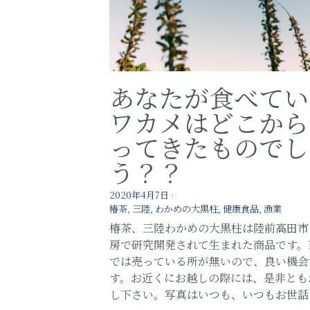
あなたが食べてい
ワカメはどこから
ってきたものでし
う？？
2020年4月7日
·
椿茶,
三陸,
わかめの大黒柱,
健康食品,
漁業
椿茶、三陸わかめの大黒柱は陸前高田市
房で研究開発されて生まれた商品です。
では売っている所が無いので、良い機会
す。お近くにお越しの際には、是非とも
し下さい。写真はいつも、いつもお世話..