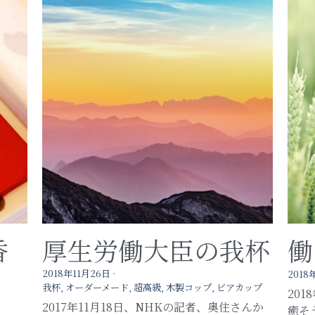
香
厚生労働大臣の我杯
働
2018年11月26日
·
2018
我杯,
オーダーメード,
超高級,
木製コップ,
ビアカップ
20
2017年11月18日、NHKの記者、奥住さんか
癒そ