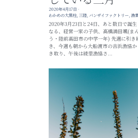
2020年4月17日
·
わかめの大黒柱,
三陸,
バンザイファクトリー,
漁
2020年3月23日と24日、あと数日で誕
なる、経営一家の子供、高橋満田颯(ま
う・陸前高田市の中学一年) 先週に引き
き、今週も朝から大船渡市の吉浜漁協か
き取り、午後は綾里漁協さ...