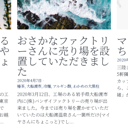
る
おさかなファクトリ
マ
や
ーさんに売り場を設
ち
ょ
置していただきまし
2020
た
三陸
5軒
2020年4月7日
·
カッ
椿茶,
大船渡市,
冷麺,
アルギン酸,
わかめの大黒柱
ら、
の工
2020年3月12日、工場のある岩手県大船渡市
緒」
東京
内に(株)バンザイファクトリーの売り場が出
で
来ました。今までは売り場を置かせていただ
お越
いていたのは大船渡温泉さん一箇所だけ(マイ
.
ヤさんにちょこっと)でし...