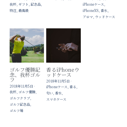
我杯,
ギフト,
記念品,
iPhoneケース,
特注,
最高級
iPhoneXS,
香水,
アロマ,
ウッドケース
ゴルフ優勝記
香るiPhoneウ
念、我杯ゴル
ッドケース
フ
2018年11月5日
·
2018年11月5日
·
iPhoneケース,
香る,
我杯,
ゴルフ優勝,
匂い,
香水,
ゴルフクラブ,
スマホケース
ゴルフ記念品,
ゴルフ場