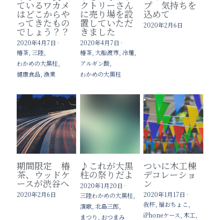
ているワカメ
クトリーさん
プ 気持ちを
はどこからや
に売り場を設
込めて
ってきたもの
置していただ
2020年2月6日
でしょう？？
きました
2020年4月7日
·
2020年4月7日
·
椿茶,
三陸,
椿茶,
大船渡市,
冷麺,
わかめの大黒柱,
アルギン酸,
健康食品,
漁業
わかめの大黒柱
期間限定 椿
♪これが大黒
ついに木工棟
茶、ウッドケ
柱の祭りだよ
デコレーショ
ースが渋谷へ
ン
2020年1月20日
·
2020年2月6日
2020年1月17日
·
三陸わかめの大黒柱,
我杯,
福おちょこ,
演歌,
北島三郎,
iPhoneケース,
木工,
まつり,
おつまみ