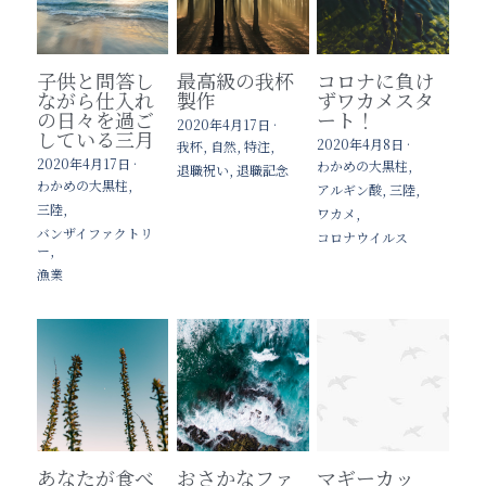
法人のお客様はこちら
子供と問答し
最高級の我杯
コロナに負け
バンザイ通信
ホテル・旅館業様
ながら仕入れ
製作
ずワカメスタ
の日々を過ご
ート！
2020年4月17日
·
している三月
商品の取扱店さん
2020年4月8日
·
我杯,
自然,
特注,
2020年4月17日
·
わかめの大黒柱,
退職祝い,
退職記念
わかめの大黒柱,
アルギン酸,
三陸,
ずんだもん三陸椿物語
三陸,
ワカメ,
バンザイファクトリ
コロナウイルス
検索
ー,
漁業
あなたが食べ
おさかなファ
マギーカッ