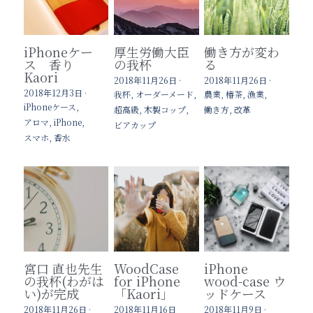
iPhoneケー
厚生労働大臣
働き方が変わ
ス 香り
の我杯
る
Kaori
2018年11月26日
·
2018年11月26日
·
2018年12月3日
·
我杯,
オーダーメード,
農業,
椿茶,
漁業,
iPhoneケース,
超高級,
木製コップ,
働き方,
改革
アロマ,
iPhone,
ビアカップ
スマホ,
香水
宮口 直也先生
WoodCase
iPhone
の我杯(わがは
for iPhone
wood-case ウ
い)が完成
「Kaori」
ッドケース
2018年11月26日
·
2018年11月16日
2018年11月9日
·