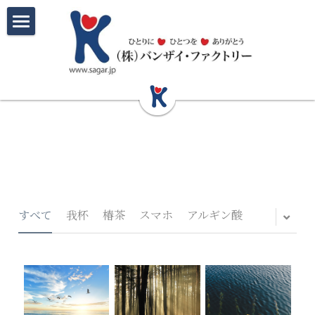
ホーム
質感精密木工部門
美味食品部門
我杯
マギーカップ
椿葉生産取り組み先
椿茶
福おちょこ
三陸アルガソルト
オンラインショップ
iPhoneウッドケース
三陸わかめの大黒柱
会社概要
すべて
我杯
椿茶
スマホ
アルギン酸
レッドカーペットプロジェクト
三陸椿物語
お問い合わせ