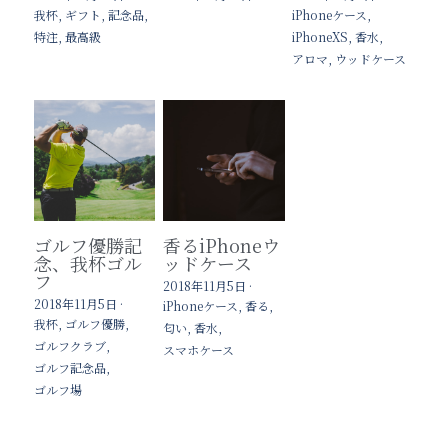
我杯,
ギフト,
記念品,
iPhoneケース,
特注,
最高級
iPhoneXS,
香水,
アロマ,
ウッドケース
ゴルフ優勝記
香るiPhoneウ
念、我杯ゴル
ッドケース
フ
2018年11月5日
·
2018年11月5日
·
iPhoneケース,
香る,
我杯,
ゴルフ優勝,
匂い,
香水,
ゴルフクラブ,
スマホケース
ゴルフ記念品,
ゴルフ場