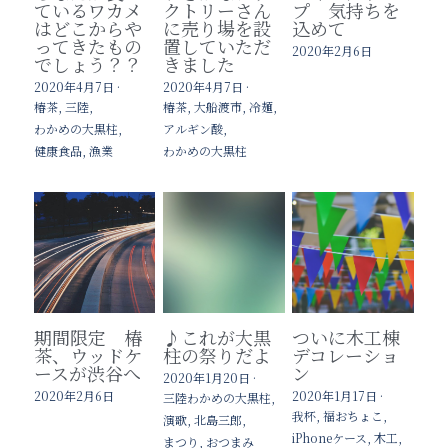
ているワカメ
クトリーさん
プ 気持ちを
はどこからや
に売り場を設
込めて
ってきたもの
置していただ
2020年2月6日
でしょう？？
きました
2020年4月7日
·
2020年4月7日
·
椿茶,
三陸,
椿茶,
大船渡市,
冷麺,
わかめの大黒柱,
アルギン酸,
健康食品,
漁業
わかめの大黒柱
期間限定 椿
♪これが大黒
ついに木工棟
茶、ウッドケ
柱の祭りだよ
デコレーショ
ースが渋谷へ
ン
2020年1月20日
·
2020年2月6日
2020年1月17日
·
三陸わかめの大黒柱,
我杯,
福おちょこ,
演歌,
北島三郎,
iPhoneケース,
木工,
まつり,
おつまみ