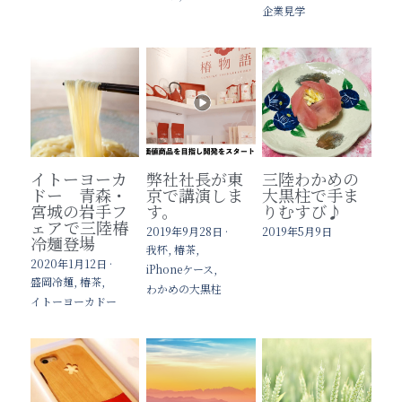
企業見学
イトーヨーカ
弊社社長が東
三陸わかめの
ドー 青森・
京で講演しま
大黒柱で手ま
宮城の岩手フ
す。
りむすび♪
ェアで三陸椿
2019年9月28日
·
2019年5月9日
冷麺登場
我杯,
椿茶,
2020年1月12日
·
iPhoneケース,
盛岡冷麺,
椿茶,
わかめの大黒柱
イトーヨーカドー