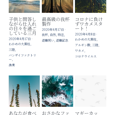
法人のお客様はこちら
子供と問答し
最高級の我杯
コロナに負け
バンザイ通信
ホテル・旅館業様
ながら仕入れ
製作
ずワカメスタ
の日々を過ご
ート！
2020年4月17日
·
している三月
商品の取扱店さん
2020年4月8日
·
我杯,
自然,
特注,
2020年4月17日
·
わかめの大黒柱,
退職祝い,
退職記念
わかめの大黒柱,
アルギン酸,
三陸,
ずんだもん三陸椿物語
三陸,
ワカメ,
バンザイファクトリ
コロナウイルス
検索
ー,
漁業
あなたが食べ
おさかなファ
マギーカッ