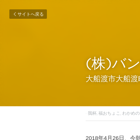
サイトへ戻る
(株)バ
大船渡市大船渡
2018年5月6日
·
我杯,
福おち
2018年4月26日、今