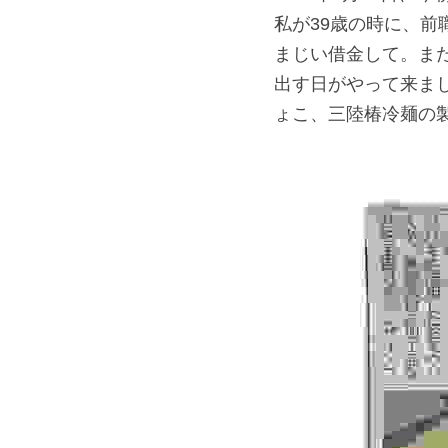
私が39歳の時に、前
まじい借金して。ま
出す日がやって来まし
ょこ、三陸椿冷麺の