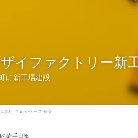
ンザイファクトリー新
町に新工場建設
ょこ,
わかめの大黒柱,
iPhoneケース,
椿茶
朝の岩手日報