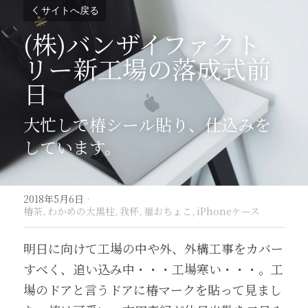
サイトへ戻る
(株)バンザイファクト
リー新工場の落成式前
日
大忙しで椿シール貼り、仕込みを
しています。
2018年5月6日
·
椿茶,
わかめの大黒柱,
我杯,
福おちょこ,
iPhoneケース
明日に向けて工場の中や外、外構工事をカバー
すべく、追い込み中・・・工場寒い・・・。工
場のドアと言うドアに椿マークを貼って見まし