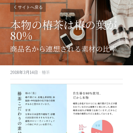
サイトへ戻る
本物の椿茶は椿の葉が
80%
商品名から連想される素材の比率
2018年3月14日
·
椿茶