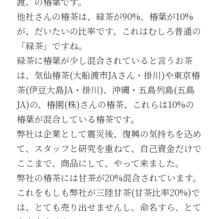
渡、の椿葉です。
他社さんの椿茶は、緑茶が90%、椿葉が10%
が、だいたいの比率です。これはむしろ普通の
「緑茶」ですね。
緑茶に椿葉が少し混合されていると言うお茶
は、気仙椿茶(大船渡市JAさん・掛川)や東京椿
茶(伊豆大島JA・掛川)、沖縄・五島列島(五島
JA)の、椿園(株)さんの椿茶、これらは10%の
椿葉が混合している椿茶です。
弊社は企業として震災後、復興の気持ちを込め
て、スタッフと研究を重ねて、自己資金だけで
ここまで、商品にして、やって来ました。
弊社の椿茶には甘茶が20%混合されています。
これをもしも弊社が三陸甘茶(甘茶比率20%)で
は、とても売り出せませんし、命名すら、とて