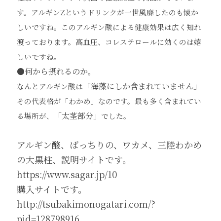
す。アルギン
Z
という
ドリンクが一世
風靡したのも懐か
しいですね。このアルギン酸による健康
効果
は広く知れ
渡っております。高血圧、コレステロールに効くのは
嬉
しいですね。
●
何から摂れるのか。
「海藻にしか含まれていません」
なんとアルギン酸は
その代表格が「わかめ」なのです。最も多く含まれてい
「太茎部分」
る場所が、
でした。
アルギン酸、ばっちりの、ワカメ、三陸わかめ
の大黒柱、説明サイトです。
https://www.sagar.jp/10
購入サイトです。
http://tsubakimonogatari.com/?
pid=128798916