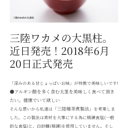
三陸ワカメの大黒柱。
近日発売！2018年6月
20日正式発売
「深みのある甘
じょっぱい
お味」が特徴で美味しいです
!
●
アルギン酸を多く含む太茎を美味しく食べて頂き
たい。健康でいて欲しい
「三
陸椿茶煮製法
」
そんな思いから私達は
を考案しま
した。この製法は素材を大事にする為に精
錬食塩
(
一般
的
な
食塩
)
と
、白砂糖
(
精錬
)
を使用
していません。そし