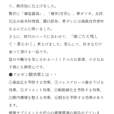
て、
無添加
に仕上げました
。
贅沢に「海塩醤油」、「椿茶
(
甘茶
)
」、華ガツオ、五段
仕込み純米料理酒、羅臼昆布、
煮
ダ
レには
高級
自然素材
を
ふんだんに
使い
ました。
「歯ごたえ残し
さらに、時代のニーズに合わせて、
て・柔らかく」
煮上げました。安心して、好きなだけ
食べて頂ける一品です。
塩分や糖分を気にされるハイミドルのお客様、小さなお
子様にも御安心です
。
●
アルギン酸効果とは・・
①
高血圧
を予防する
効果、
②
コレステロール値
を下げる
効果、
③
ダイエット効果、
④
動脈
硬化を予防する
効果、
⑤
腸内
環境を整える
効果、
⑥
胆石
を予防
する効果
があり
ます。
健康
サプリメントや沢山の
健康関連の商品がでていま