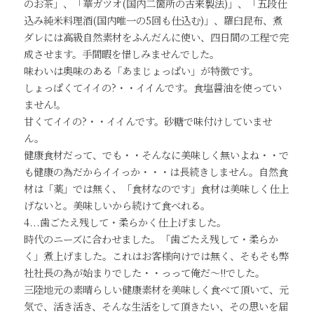
のお茶」、「華ガツオ(国内二箇所の古来製法)」、「五段仕
込み純米料理酒(国内唯一の5回も仕込む)」、羅臼昆布、煮
ダレには高級自然素材をふんだんに使い、四日間の工程で完
成させます。手間暇を惜しみませんでした。
味わいは奥味のある「あまじょっぱい」が特徴です。
しょっぱくてイイの?・・イイんです。食塩醤油を使ってい
ません!。
甘くてイイの?・・イイんです。砂糖で味付けしていませ
ん。
健康食材だって、でも・・そんなに美味しく無いよね・・で
も健康の為だからイイっか・・・は長続きしません。自然食
材は「薬」では無く、「食材なのです」食材は美味しく仕上
げないと。美味しいから続けて食べれる。
4...歯ごたえ残して・柔らかく仕上げました。
時代のニーズに合わせました。「歯ごたえ残して・柔らか
く」煮上げました。これはお客様向けでは無く、そもそも弊
社社長の為が始まりでした・・っって俺だ～!!でした。
三陸地元の素晴らしい健康素材を美味しく食べて頂いて、元
気で、活き活き、そんな生活をして頂きたい、その思いを届