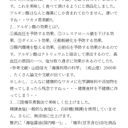
す。これを美味しく食べて頂けるようにと商品化しました。
アルギン酸はなんと海藻にしか含まれておりません。凄いで
すね・・ワカメ君素敵!!。
2...アルギン酸の効果とは?。
①高血圧を予防する効果、②コレステロール値を下げる効
果、③ダイエット効果、④動脈硬化を予防する効果、
⑤腸内環境を整える効果、⑥胆石を予防する効果があるので
す。アルギン酸はナトリュウムと結合して排出するので、高
血圧の原因の一つ、塩分取り過ぎに効果があるのでした!!。
<参考文献> 山田信夫「海藻利用の科学」（成山堂）2000年 
、たくさん論文や文献が出ています。
※しかし、こんなに健康的なワカメに化学調味料や添加物を
使ってしまったら残念ですねっ・・・健康食材を不健康に作
ってしまう・・
3...三陸椿茶煮製法で美味しく仕上げました。
精錬食塩(一般的な食塩)と、白砂糖(精錬)を使用していませ
ん。さらに、無添加に仕上げます。
贅沢に「海塩醤油(国内唯一)」、「椿茶(甘茶含む)自社商品