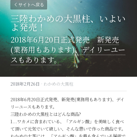
サイトへ戻る
三陸わかめの大黒柱、いよい
よ発売！
2018年6月20日正式発売　
新発売
(業務用もあります)、デイリーユー
スもあります。
2018年2月26日
·
わかめの大黒柱
2018年6月20日正式発売、新発売(業務用もあります)、デイ
リーユースもあります。
三陸わかめの大黒柱とはどんな商品?
1...ワカメに含まれている、「アルギン酸」を美味しく食べ
て頂いて元気でいて欲しい、そんな思いで作った商品です。
わかめの太茎には、「アルギン酸」を最も含んでいる場所で